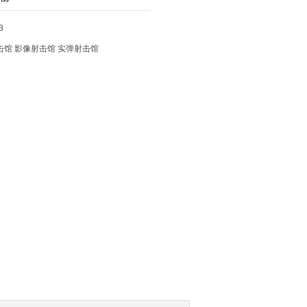
3
击馆 影像射击馆 实弹射击馆