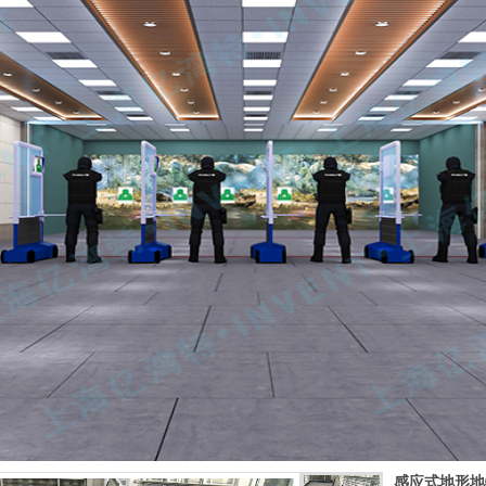
感应式地形地