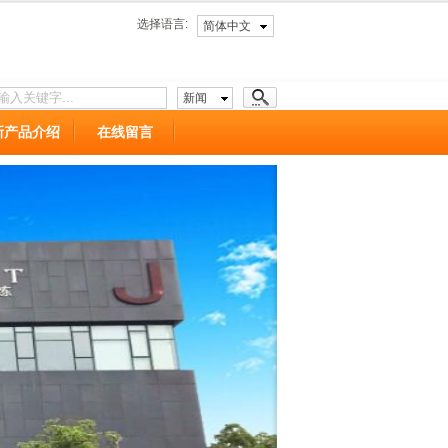
选择语言:
简体中文
新闻
新产品介绍
在线留言