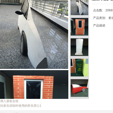
点击数:
2069
产品类别:
射
产品描述:
 实弹八屏射击馆
 对抗射击训练时使用的胜负背心1