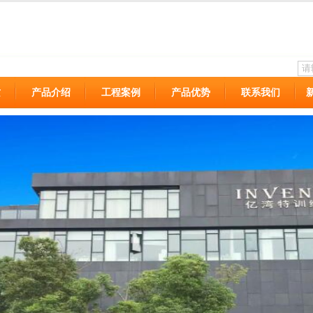
质
产品介绍
工程案例
产品优势
联系我们