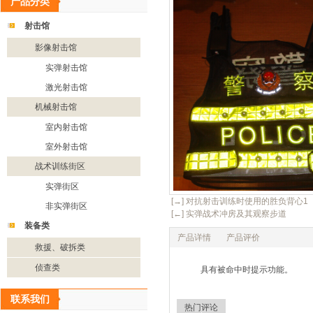
产品分类
射击馆
影像射击馆
实弹射击馆
激光射击馆
机械射击馆
室内射击馆
室外射击馆
战术训练街区
实弹街区
[→] 对抗射击训练时使用的胜负背心1
非实弹街区
[←] 实弹战术冲房及其观察步道
装备类
产品详情
产品评价
救援、破拆类
侦查类
具有被命中时提示功能。
联系我们
热门评论