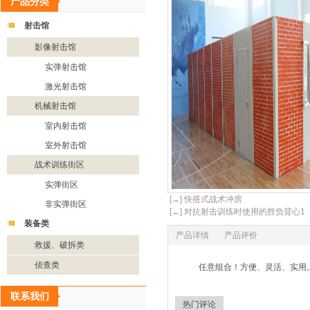
产品分类
射击馆
影像射击馆
实弹射击馆
激光射击馆
机械射击馆
室内射击馆
室外射击馆
战术训练街区
实弹街区
[→] 快搭式战术冲房
非实弹街区
[←] 对抗射击训练时使用的胜负背心1
装备类
产品详情
产品评价
救援、破拆类
侦查类
任意组合！方便、灵活、实用
联系我们
热门评论