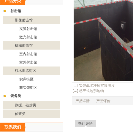
产品分类
射击馆
影像射击馆
实弹射击馆
激光射击馆
机械射击馆
室内射击馆
室外射击馆
战术训练街区
实弹街区
[→] 实弹战术冲房实景照片
非实弹街区
[←] 感应式地形地物
装备类
产品详情
产品评价
救援、破拆类
侦查类
热门评论
联系我们