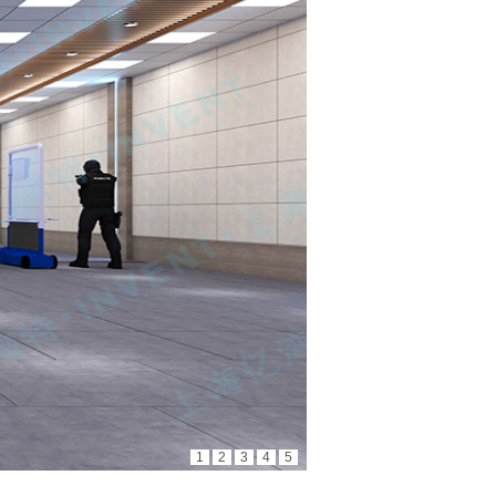
1
2
3
4
5