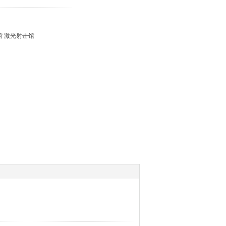
馆 激光射击馆