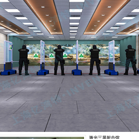
激光三屏射击馆