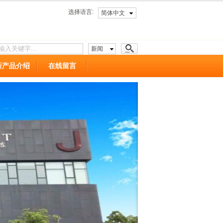
选择语言:
简体中文
新闻
新产品介绍
在线留言