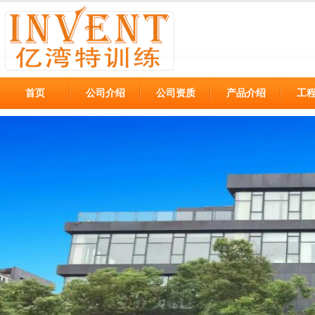
首页
公司介绍
公司资质
产品介绍
工